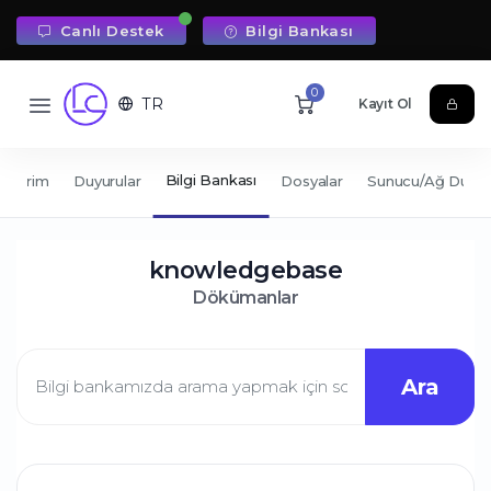
Canlı Destek
Bilgi Bankası
0
TR
Kayıt Ol
Bilgi Bankası
imlerim
Duyurular
Dosyalar
Sunucu/Ağ Duru
knowledgebase
Dökümanlar
Ara