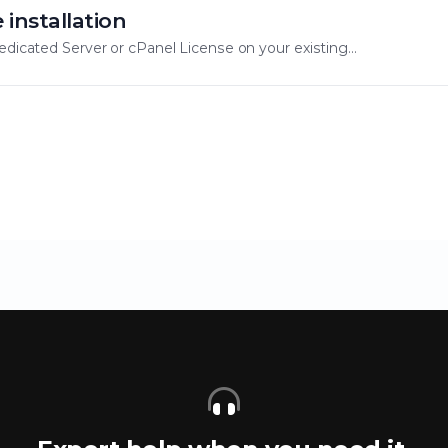
installation
edicated Server or cPanel License on your existing...