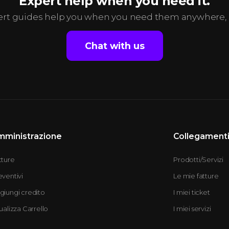
Expert help when you need it.
ert guides help you when you need them anywhere, 
Chat with us
mministrazione
Collegamenti
tture
Prodotti/Servizi
eventivi
Le mie fatture
giungi credito
I miei ticket
ualizza Carrello
I miei servizi